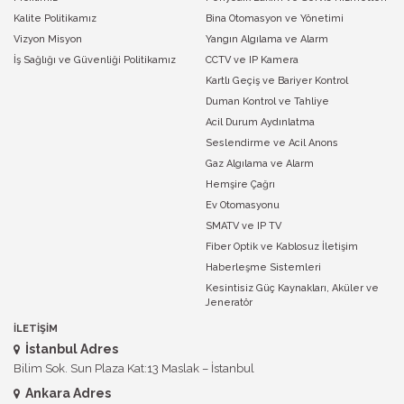
Kalite Politikamız
Bina Otomasyon ve Yönetimi
Vizyon Misyon
Yangın Algılama ve Alarm
İş Sağlığı ve Güvenliği Politikamız
CCTV ve IP Kamera
Kartlı Geçiş ve Bariyer Kontrol
Duman Kontrol ve Tahliye
Acil Durum Aydınlatma
Seslendirme ve Acil Anons
Gaz Algılama ve Alarm
Hemşire Çağrı
Ev Otomasyonu
SMATV ve IP TV
Fiber Optik ve Kablosuz İletişim
Haberleşme Sistemleri
Kesintisiz Güç Kaynakları, Aküler ve
Jeneratör
İLETİŞİM
İstanbul Adres
Bilim Sok. Sun Plaza Kat:13 Maslak – İstanbul
Ankara Adres