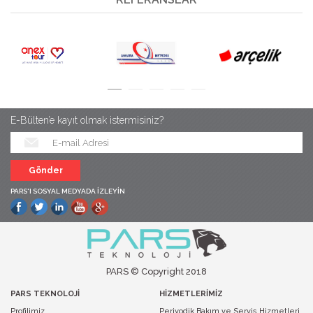
E-Bülten’e kayıt olmak istermisiniz?
PARS'I SOSYAL MEDYADA İZLEYİN
PARS © Copyright 2018
PARS TEKNOLOJİ
HİZMETLERİMİZ
Profilimiz
Periyodik Bakım ve Servis Hizmetleri